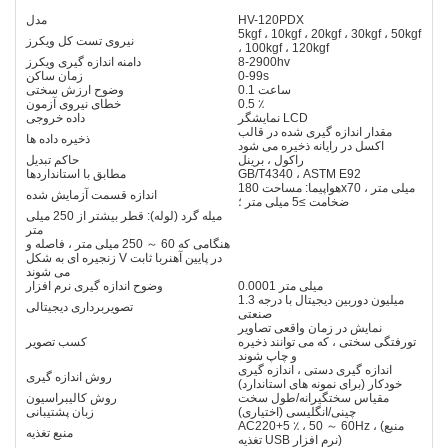
HV-120PDX
مدل
5kgf ، 10kgf ، 20kgf ، 30kgf ، 50kgf
نیروی تست کل ویکرز
، 100kgf ، 120kgf
8-2900hv
دامنه اندازه گیری ویکرز
0-99s
زمان ساکن
0.1 ساعت
وضوح ارزش سختی
0.5 ٪
خطای نیروی آزمون
نمایشگر LCD
داده خروجی
مقدار اندازه گیری شده در قالب
ذخیره داده ها
اکسل در رایانه ذخیره می شود
راکول ، برینل
حاکم تبدیل
GB/T4340 ، ASTM E92
مطابق با استانداردها
هواپیما: مساحت 180x70 میلی متر ،
اندازه قسمت آزمایش شده
ضخامت ≥5 میلی متر ؛
میله گرد (لوله): قطر بیشتر از 250 میلی
متر
هنگامی که 60 ～ 250 میلی متر ، فاصله و
زنجیره ای به شکل V در پایین آهنربا ثابت
می شوند
0.0001 میلی متر
وضوح اندازه گیری نرم افزار
1.3 میلیون دوربین دیجیتال با درجه
تصویربرداری دیجیتالی
صنعتی
نمایش در زمان واقعی تصاویر
تورفتگی سختی ، که می توانند ذخیره
کسب تصویر
و چاپ شوند
اندازه گیری دستی ، اندازه گیری
روش اندازه گیری
خودکار (برای نمونه های استاندارد)
مقیاس سختگیرانه/طول سخت
روش کالیبراسیون
چینی/انگلیسی (اختیاری)
زبان پشتیبانی
AC220+5 ٪ ، 50 ～ 60Hz ، (منبع
منبع تغذیه
تغذیه USB نرم افزار)