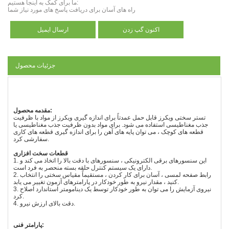
ما برای کمک به اینجا هستیم:
راه های آسان برای دریافت پاسخ های مورد نیاز شما
اکنون گپ زدن
ارسال ایمیل
جزئیات محصول
مقدمه محصول:
تستر سختی ویکرز قابل حمل عمدتاً برای اندازه گیری ویکرز از مواد با ظرفیت
جذب مغناطیسی استفاده می شود. برای مواد بدون ظرفیت جذب مغناطیسی یا
قطعه های کوچک ، می توان پایه های آهن را برای اندازه گیری قطعه های کاری
سفارشی کرد.
قطعات سخت افزاری
1. این سنسورهای برقی الکترونیکی ، سنسورهای با دقت بالا را اتخاذ می کند و
دارای یک سیستم کنترل حلقه بسته منحصر به فرد است.
2. رابط صفحه لمسی ، آسان برای کار کردن ، مستقیماً مقیاس سختی را انتخاب
کنید ، مقدار نیرو به طور خودکار در پارامترهای آزمون تغییر می یابد.
3. نیروی آزمایش را می توان به طور خودکار توسط یک دینامومتر استاندارد اصلاح
کرد.
4. دقت بالای ارزش نیرو.
پارامتر فنی: