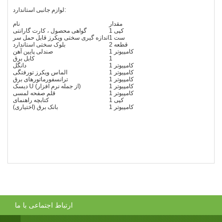
لوازم جانبی استاندارد:
مقدار
نام
1 کپی
گواهی محصول ، کارت گارانتی
1 ست
اندازه گیری سختی ویکرز قابل حمل سر
2 قطعه
بلوک سختی استاندارد
1 کامپیوتر
صندلی پایین آهن
1
کابل برق
1 کامپیوتر
دانگل
1 کامپیوتر
الماس ویکرز تورفتگی
1 کامپیوتر
ترانسفورماتورهای برق
1 کامپیوتر
دیسک U (از جمله نرم افزار)
1 کامپیوتر
قلم صفحه لمسی
1 کپی
کتابچه راهنمای
1 کامپیوتر
بانک برق (اختیاری)
ارتباط اجتماعی با ما