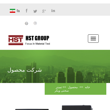
fa
پیمایش
ناوبری
شرکت محصول
خانه
>>
محصول
>>
تستر
سختی ویکر