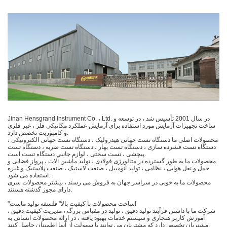
Jinan Hensgrand Instrument Co. ، Ltd. در سال 2001 تأسیس شد ، در توسعه و
ساخت تجهیزات آزمایش مورد استفاده برای آزمایش عملکرد مکانیکی فلز ، غیر فلزی
و کامپوزیت تخصص دارد.
محصولات اصلی ما دستگاه تست جهانی هیدرولیک ، دستگاه تست جهانی الکترونیکی ،
دستگاه تست فشرده سازی ، دستگاه تست بهار ، دستگاه تست ضربه ، دستگاه تست
پیچشی ، تست سختی ، لوازم جانبی دستگاه تست است.
محصولات ما به طور گسترده در متالورژی فولادی ، تولید ماشین آلات ، پرواز فضایی و
حمل و نقل هوایی ، نظامی ، تولید اتومبیل ، صنعت لاستیک ، صنعت پلاستیک و غیره
استفاده می شود.
محصولات ما به خوبی در سراسر جهان به فروش می رسند ، بیشتر محصولات سری
دارای مجوز گذشته هستند.
"ساخت محصولات با کیفیت بالا" فلسفه تولید ماست!
شرکت ما با داشتن فرآیند تولید دقیق ، تولید در مقیاس بزرگ ، مدیریت کیفیت دقیق ،
آموزش کاربر هنجاری و سیستم خدمات بهبود یافته ، در ارائه محصولات انسانی به
مشتریان تخصص دارد که مشتریان می توانند با سهولت از آنها اطمینان حاصل کنند.