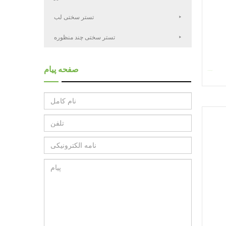
تستر سختی لب
تستر سختی چند منظوره
صفحه پیام