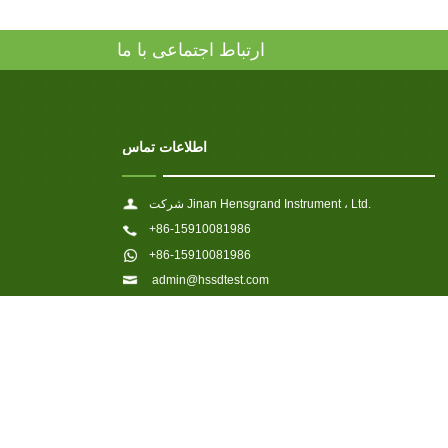
ارتباط اجتماعی با ما
اطلاعات تماس
شرکت Jinan Hensgrand Instrument ، Ltd.
+86-15910081986
+86-15910081986
admin@hssdtest.com
4915 ، جاده غربی جینگشی ، جینان 250012 ، روابط عمومی
چین.
پیوند: