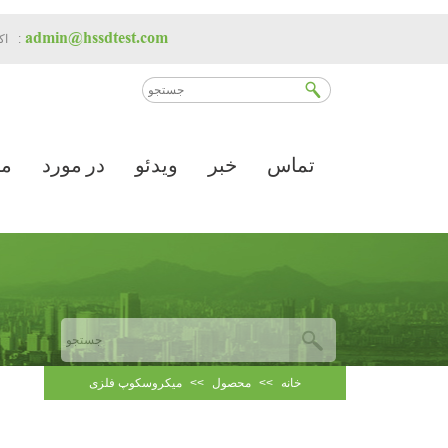
admin@hssdtest.com
اکنون با ما تماس بگیرید:
اک
تماس
خبر
ویدئو
در مورد
م
خانه
>>
محصول
>>
میکروسکوپ فلزی