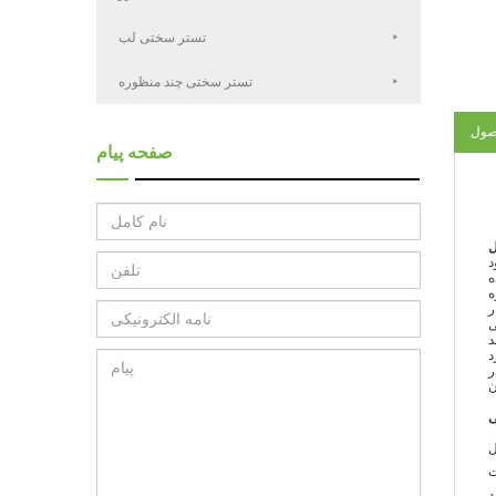
تستر سختی لب
تستر سختی چند منظوره
صول
صفحه پیام
ل
ت
د