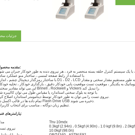
جزئیات مح
مقدمه محصول:
با استفاده از رابط صفحه لمسی ، ساختار منو عملکرد ساده.
این می تواند مقادیر سختی Brinell ، Rockwell و Vickers را تبدیل کند.
با توجه به بلوک سختی استاندارد یا مقیاس طول می توان کالیبره شد.
نیروی تست را می توان به طور خودکار توسط دینامومتر استاندارد اصلاح کرد.
تمام داده ها در قالب اکسل در Flash Drive USB ذخیره می شوند.
تنظیم زبان دوگانه ، مناسب برای انتخاب کاربران.
پارامترهای فنی:
Thv-10mdx
مد
0.3kgf (2.94n) ، 0.5kgf (4.90n) ، 1.0 kgf (9.8n) ، 2.0kgf
نیروی تس
10.0kgf (98.0n)
GB/T4340 ، ASTM E92
دیدار با استاندار