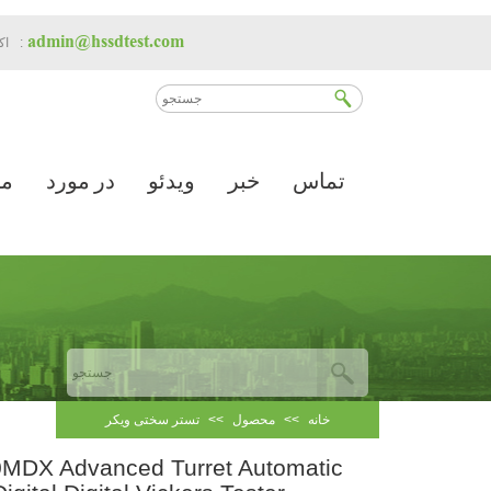
admin@hssdtest.com
اکنون با ما تماس بگیرید:
اک
تماس
خبر
ویدئو
در مورد
م
خانه
>>
محصول
>>
تستر سختی ویکر
MDX Advanced Turret Automatic