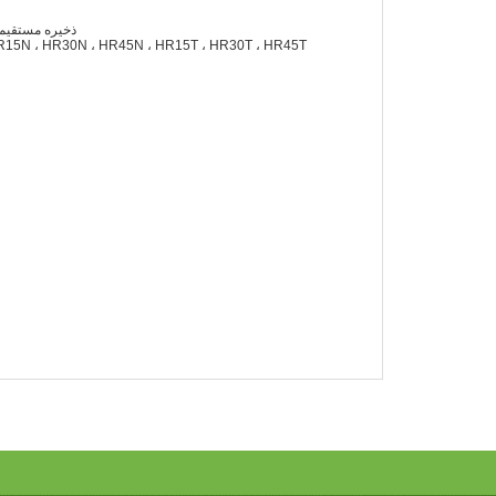
LCD Display Readout
HR15N ، HR30N ، HR45N ، HR15T ، HR30T ، HR45T