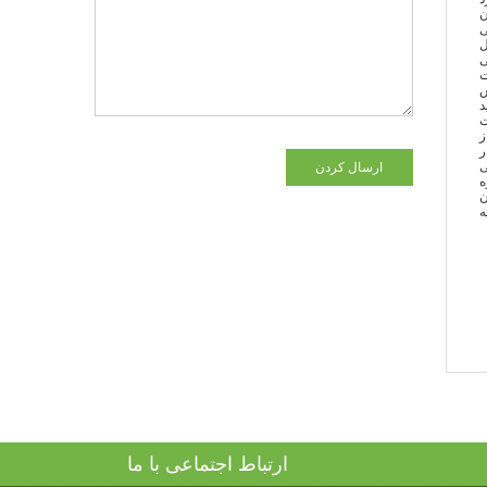
ن
ی
ل
ی
ت
ش
د
ت
ز
ر
ی
ارسال کردن
ه
ن
ه
ارتباط اجتماعی با ما