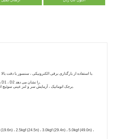
اکنون گپ زدن
ارسال ایمیل
با استفاده از بارگذاری برقی الکترونیکی ، سنسور با دقت بالا ، با یک سیستم کنترل حلقه بسته منحصر به فرد ، هر نیروی دنده به طور خودکار جبران می شود.
با ساختار رمزگذار دیجیتال چشم ، اندازه D1 ، D2 ، LCD به طور مستقیم مقدار سختی و مقدار D1 ، D2 را نشان می دهد.
برجک اتوماتیک ، آزمایش سر و لنز عینی سوئیچ اتوماتیک به یکدیگر ، موقعیت تست موقعیت یابی خودکار دقیق ، بارگذاری خودکار ، تخلیه خودکار.
 (19.6n) ، 2.5kgf (24.5n) ، 3.0kgf (29.4n) ، 5.0kgf (49.0n) ،