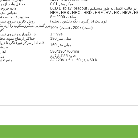
0.01 میکرومتر
حداقل واحد آزمو
 ، ذخیره مستقیم در قالب اکسل به طور مستقیم
داده خروج
HRA ، HRB ، HRC ، HRD ، HRF ، HV ، HK ، HBW ، 
مقیاس تبدی
8 ~ 2900 ساعت
محدوده تست سخت
اتوماتیک (بارگیری ، نگه داشتن ، تخلیه)
روش کاربرد نیروی تس
بزرگنمایی میکروسکوپ را آزمای
100x (تست) ، 200x (تست)
کنی
1 ~ 99s
بار نگهدارنده نیروی تس
180 میلی متر
حداکثر ارتفاع نمونه مجا
فاصله از مرکز تورفتگی تا دیوا
160 میلی متر
بیرون
580*190*700mm
انداز
حدود 55 کیلوگرم
وز
AC220V ± 5 ٪ ، 50 تا 60 هرتز
منبع تغذی