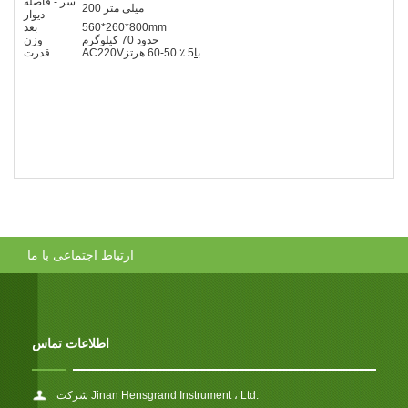
سر - فاصله
200 میلی متر
دیوار
560*260*800mm
بعد
حدود 70 کیلوگرم
وزن
با
5 ٪ 50-60 هرتز
AC220V
قدرت
ارتباط اجتماعی با ما
اطلاعات تماس
شرکت Jinan Hensgrand Instrument ، Ltd.