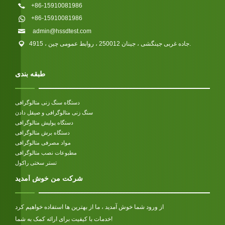
+86-15910081986
+86-15910081986
admin@hssdtest.com
4915 ، جاده غربی جینگشی ، جینان 250012 ، روابط عمومی چین.
طبقه بندی
دستگاه سنگ زنی متالوگرافی
سنگ زنی متالوگرافی و صیقل دادن
دستگاه پولیش متالوگرافی
دستگاه برش متالوگرافی
مواد مصرفی متالوگرافی
مطبوعات نصب متالوگرافی
تستر سختی راکول
شرکت من خوش آمدید
از ورود شما خوش آمدید ، ما از بهترین ها استفاده خواهیم کرد
خدمات با کیفیت برای ارائه کمک به شما!