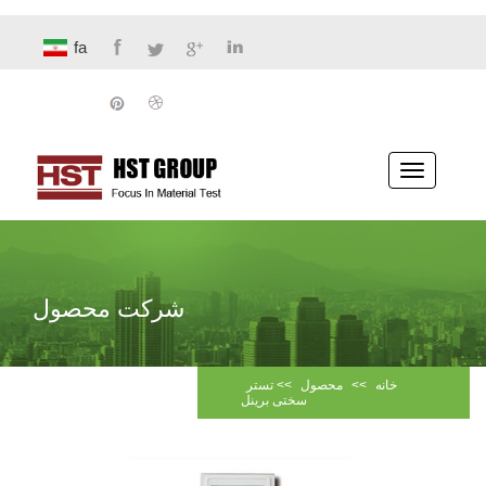
fa
پیمایش
ناوبری
شرکت محصول
خانه
>>
محصول
>>
تستر
سختی برینل