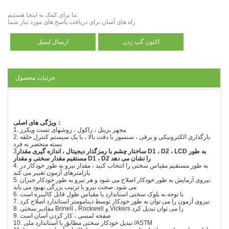
ما برای کمک به اینجا هستیم:
راه های آسان برای دریافت پاسخ های مورد نیاز شما
اکنون گپ زدن
ارسال ایمیل
جزئیات محصول
：
ویژگی های اصلی
1. مجهز برینل ، راکول ، روشهای تست ویکرز
2. بارگذاری الکترونیکی و برقی ، سنسور با دقت بالا ، با یک سیستم کنترل حلقه
بسته منحصر به فرد
ساختار چشم با رمزگذار دیجیتال ، اندازه گیری مقدار D1 ، D2 ، LCD به طور
3
مستقیم مقدار سختی و مقدار D1 ، D2 را نشان می دهد
4. به طور مستقیم مقیاس سختی را انتخاب کنید ، مقدار نیرو به طور خودکار در
پارامترهای آزمون تغییر می کند
5. نیروی آزمایش به طور خودکار اصلاح می شود و هر نیرو به طور خودکار جبران
می شود. صحت نیرو با ترتیب بزرگی بهبود می یابد
6. با توجه به بلوک سختی استاندارد یا مقیاس طول قابل کالیبره است
7. نیروی آزمون را می توان به طور خودکار توسط دینامومتر استاندارد اصلاح کرد
8. مقادیر سختی Brinell ، Rockwell و Vickers را می توان تبدیل کرد
9. صفحه لمسی ، کار کردن آسان است
10. تبدیل خودکار سختی مطابق با استاندارد ملی /ASTM