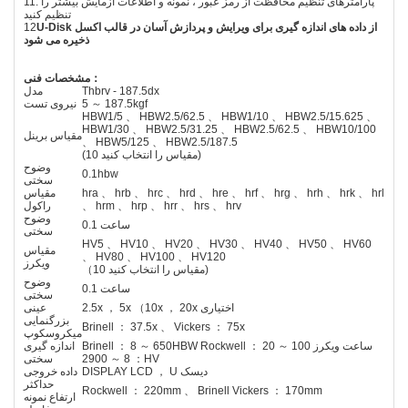
11. پارامترهای تنظیم محافظت از رمز عبور ، نمونه و اطلاعات آزمایش بیشتر را
تنظیم کنید
U-Disk از داده های اندازه گیری برای ویرایش و پردازش آسان در قالب اکسل
12
ذخیره می شود
：
مشخصات فنی
Thbrv - 187.5dx
مدل
5 ～ 187.5kgf
نیروی تست
HBW1/5 、 HBW2.5/62.5 、 HBW1/10 、 HBW2.5/15.625 、
HBW1/30 、 HBW2.5/31.25 、 HBW2.5/62.5 、 HBW10/100
مقیاس برینل
、 HBW5/125 、 HBW2.5/187.5
(10 مقیاس را انتخاب کنید)
وضوح
0.1hbw
سختی
hra 、 hrb 、 hrc 、 hrd 、 hre 、 hrf 、 hrg 、 hrh 、 hrk 、 hrl
مقیاس
、 hrm 、 hrp 、 hrr 、 hrs 、 hrv
راکول
وضوح
0.1 ساعت
سختی
HV5 、 HV10 、 HV20 、 HV30 、 HV40 、 HV50 、 HV60
مقیاس
、 HV80 、 HV100 、 HV120
ویکرز
（10 مقیاس را انتخاب کنید)
وضوح
0.1 ساعت
سختی
2.5x ， 5x （10x ， 20x اختیاری
عینی
بزرگنمایی
Brinell ： 37.5x 、 Vickers ： 75x
میکروسکوپ
Brinell ： 8 ～ 650HBW Rockwell ： 20 ～ 100 ساعت ویکرز
اندازه گیری
： 8 ～ 2900HV
سختی
DISPLAY LCD ， U دیسک
داده خروجی
حداکثر
Rockwell ： 220mm 、 Brinell Vickers ： 170mm
ارتفاع نمونه