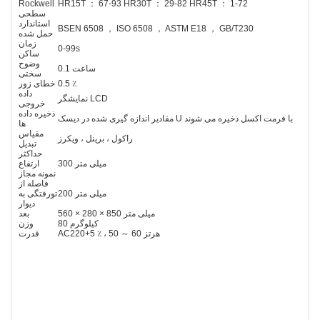
Rockwell
HR15T ： 67-93 HR30T ： 29-82 HR45T ： 1-72
سطحی
استاندارد
BSEN 6508 ， ISO 6508 ， ASTM E18 ， GB/T230
حمل شده
زمان
0-99s
ساکن
وضوح
0.1 ساعت
سختی
0.5 ٪
خطای زور
داده
نمایشگر LCD
خروجی
ذخیره داده
مقادیر اندازه گیری شده در دیسک U با فرمت اکسل ذخیره می شوند
ها
مقیاس
راکول ، برینل ، ویکرز
تبدیل
حداکثر
300 میلی متر
ارتفاع
نمونه مجاز
فاصله از
200 میلی متر
تورفتگی به
دیوار
560 × 280 × 850 میلی متر
بعد
80 کیلوگرم
وزن
AC220+5 ٪ ، 50 ～ 60 هرتز
قدرت