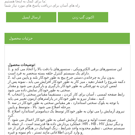
ما برای کمک به اینجا هستیم:
راه های آسان برای دریافت پاسخ های مورد نیاز شما
اکنون گپ زدن
ارسال ایمیل
جزئیات محصول
توضیحات محصول:
1. این سنسورهای برقی الکترونیکی ، سنسورهای با دقت بالا را اتخاذ می کند و
دارای یک سیستم کنترل حلقه بسته منحصر به فرد است.
2. بدون نیاز به چرخاندن دستی چرخ پیچ به طور خودکار بلند و پایین می آید.
دکمه شروع را فشار دهید ، میز کار به طور خودکار افزایش می یابد ، نمونه پس از
لمس کردن به تورفتگی به طور خودکار بارگیری و بارگیری می شود و مقدار
سختی به طور خودکار نمایش داده می شود.
4. رابط صفحه لمسی ، آسان برای کار کردن ، مستقیماً مقیاس سختی را انتخاب
کنید ، مقدار نیرو به طور خودکار در پارامترهای آزمون تغییر می یابد.
5. با توجه به بلوک سختی استاندارد ، هر مقیاس سختی به طور خودکار در سه
مرحله اصلاح می شود: بالا ، متوسط و پایین.
6. نیروی آزمایش را می توان به طور خودکار توسط یک دینامومتر استاندارد اصلاح
کرد.
7. نیروی تست اولیه و نیروی آزمایش اصلی به طور خودکار اعمال می شود.
8. عملکرد پردازش داده ها قدرتمند است ، از جمله: HR ، HB ، HV و دیگر تبدیل
سیستم سختی ، تنظیم محدوده واجد شرایط ، زنگ اتوماتیک در هنگام فراتر از حد
و وارد کردن اطلاعاتی مانند تستر ، نام نمونه و غیره.