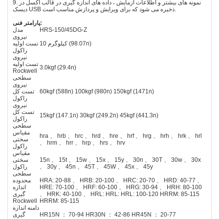
9. نمونه های بیشتر و اطلاعات آزمایش ، داده های اندازه گیری در قالب اکسل در
دیسک USB ذخیره می شود که برای ویرایش و پردازش مناسب است.
پارامتر فنی:
HRS-150/45DG-Z
مدل
نیروی
10 کیلوگرم (98.07n)
تست اولیه
راکول
نیروی
تست اولیه
3.0kgf (29.4n)
Rockwell
سطحی
نیروی
60kgf (588n) 100kgf (980n) 150kgf (1471n)
تست کل
راکول
نیروی
تست کل
15kgf (147.1n) 30kgf (249.2n) 45kgf (441.3n)
راکول
سطحی
مقیاس
hra 、 hrb 、 hrc 、 hrd 、 hre 、 hrf 、 hrg 、 hrh 、 hrk 、 hrl
سختی
、 hrm 、 hrr 、 hrp 、 hrs 、 hrv
راکول
مقیاس
15n 、 15t 、 15w 、 15x 、 15y 、 30n 、 30T 、 30w 、 30x
سختی
、 30y 、 45n 、 45T 、 45W 、 45x 、 45y
راکول
سطحی
HRA: 20-88 、 HRB: 20-100 、 HRC: 20-70 、 HRD: 40-77 、
محدوده
HRE: 70-100 、 HRF: 60-100 、 HRG: 30-94 、 HRH: 80-100
اندازه
、 HRK: 40-100 、 HRL: HRL: HRL: 100-120 HRRM: 85-115
گیری
Rockwell
HRRM: 85-115
دامنه اندازه
HR15N ： 70-94 HR30N ： 42-86 HR45N ： 20-77
گیری